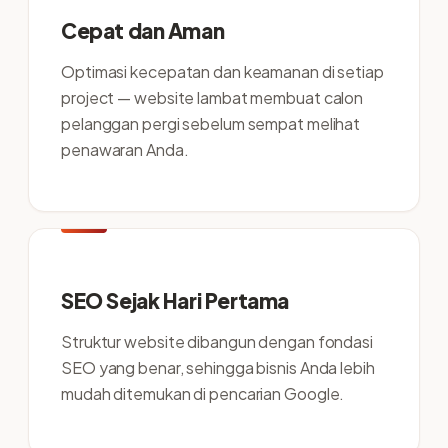
Cepat dan Aman
Optimasi kecepatan dan keamanan di setiap
project — website lambat membuat calon
pelanggan pergi sebelum sempat melihat
penawaran Anda.
SEO Sejak Hari Pertama
Struktur website dibangun dengan fondasi
SEO yang benar, sehingga bisnis Anda lebih
mudah ditemukan di pencarian Google.