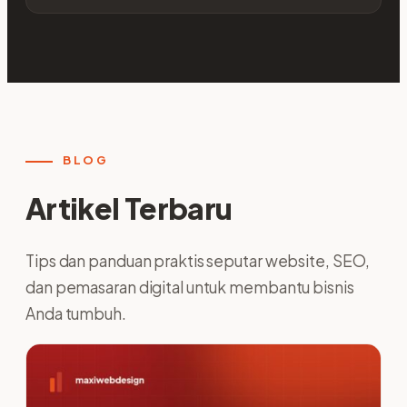
BLOG
Artikel Terbaru
Tips dan panduan praktis seputar website, SEO,
dan pemasaran digital untuk membantu bisnis
Anda tumbuh.