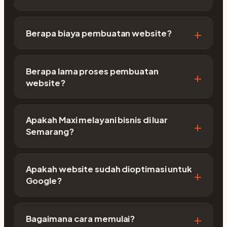
Berapa biaya pembuatan website?
Berapa lama proses pembuatan
website?
Apakah Maxi melayani bisnis di luar
Semarang?
Apakah website sudah dioptimasi untuk
Google?
Bagaimana cara memulai?