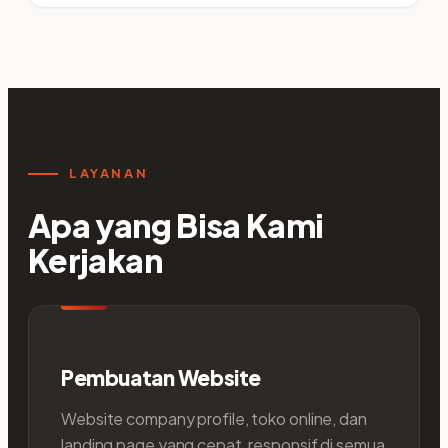
LAYANAN
Apa yang Bisa Kami
Kerjakan
Pembuatan Website
Website company profile, toko online, dan
landing page yang cepat, responsif di semua