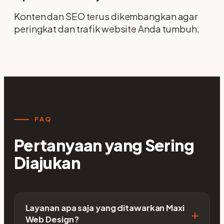
Konten dan SEO terus dikembangkan agar
peringkat dan trafik website Anda tumbuh.
FAQ
Pertanyaan yang Sering
Diajukan
Layanan apa saja yang ditawarkan Maxi
Web Design?