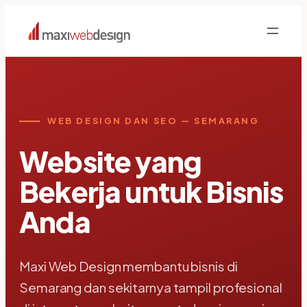
Skip
to
content
WEB DESIGN DAN SEO — SEMARANG
Website yang
Bekerja untuk Bisnis
Anda
Maxi Web Design membantu bisnis di
Semarang dan sekitarnya tampil profesional