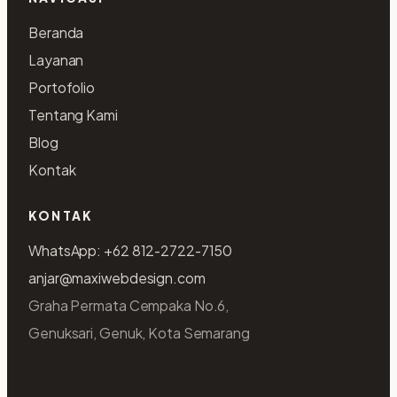
Beranda
Layanan
Portofolio
Tentang Kami
Blog
Kontak
KONTAK
WhatsApp: +62 812-2722-7150
anjar@maxiwebdesign.com
Graha Permata Cempaka No.6,
Genuksari, Genuk, Kota Semarang