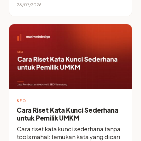
28/07/2026
SEO
Cara Riset Kata Kunci Sederhana
untuk Pemilik UMKM
Cara riset kata kunci sederhana tanpa
tools mahal: temukan kata yang dicari