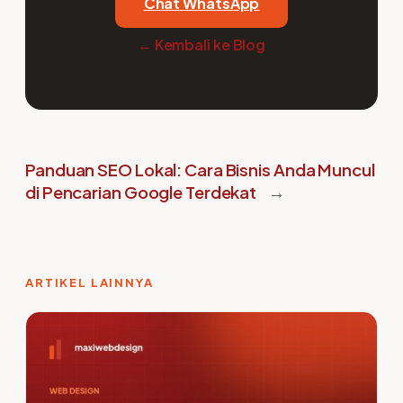
Chat WhatsApp
← Kembali ke Blog
Panduan SEO Lokal: Cara Bisnis Anda Muncul
di Pencarian Google Terdekat
→
ARTIKEL LAINNYA